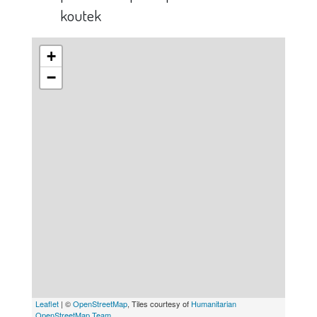
koutek
+
−
Leaflet
| ©
OpenStreetMap
, Tiles courtesy of
Humanitarian
OpenStreetMap Team